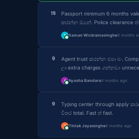
15
Passport minimum 6 months valid 
කරන්න ඕනේ. Police clearance ත
S
Saman Wickramasinghe
9 months a
9
Agent trust කරන්න එපා බං. Comp
ලා extra charges ගන්නවා unneces
A
Ayasha Bandara
9 months ago
9
Typing center through apply කර
විතර total. Fast ත් fast.
T
Thilak Jayasinghe
9 months ago