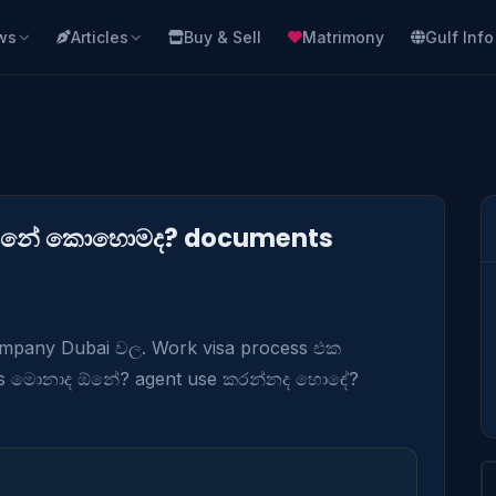
ws
Articles
Buy & Sell
Matrimony
Gulf Info
ගන්නේ කොහොමද? documents
pany Dubai වල. Work visa process එක 
මොනාද ඕනේ? agent use කරන්නද හොඳේ? 