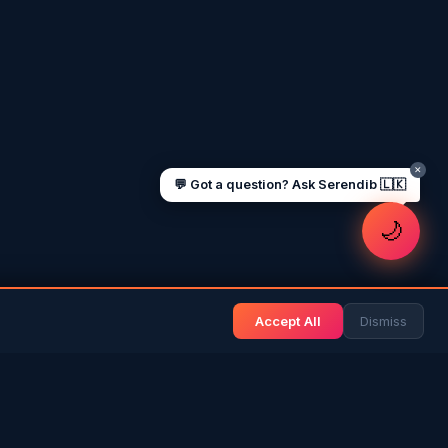
UAE work visa steps
Cost of living in Dubai
Sending money to Sri Lanka
Saudi Iqama renewal
Jobs for Sri Lankans in Qatar
Labour rights in Gulf
Sri Lankan schools in UAE
Oman driving licence
✕
💬 Got a question? Ask Serendib 🇱🇰
🌙
Accept All
Dismiss
& BLOG
NEWS & INFO