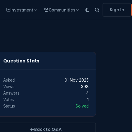
Sign In
Investment
Communities
Question Stats
Asked
01 Nov 2025
Views
398
Answers
4
Votes
1
Status
Solved
Back to Q&A