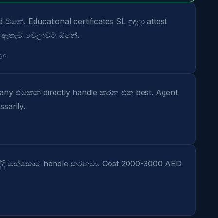
ඕනේ. Educational certificates SL ඉඳලා attest 
් ඇතැම් වෙලාවට ඕනේ.
go
any ඒකෙන් directly handle කරන එක best. Agent 
sarily.
ද්දි ඔක්කොම handle කරනවා. Cost 2000-3000 AED 