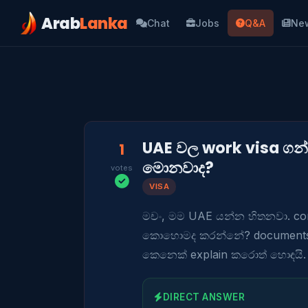
Arab
Lanka
Chat
Jobs
Q&A
Ne
UAE වල work visa 
1
මොනවාද?
votes
VISA
මචං, මම UAE යන්න හිතනවා. com
කොහොමද කරන්නේ? documents 
කෙනෙක් explain කරොත් හොඳයි.
DIRECT ANSWER